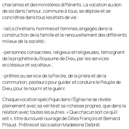
charismes et des ministères différents. La vocation au don
de soi dans l’amour, commune à tous, se déploie et se
concrétise dans tous les états de vie :
-laïcs chrétiens, hommes et femmes, engagés dans la
construction de la famille et le renouvellement des différents
milieux de la société ;
-personnes consacrées, religieux et religieuses, témoignant
de la prophétie du Royaume de Dieu, par les services
ecclésiaux et sociétaux ;
-prêtres au service de la Parole, de la prière et de la
communion, pasteurs pour guider et conduire le Peuple de
Dieu, pour le nourrir et le guérir.
Chaque vocation spécifique dans l’Église ne se révèle
pleinement avec sa vérité et sa richesse propres, que dans la
relation avec toutes les autres. «
Que chacun soit ce qu’il
est
», titre du nouvel ouvrage de Gilles François et Bernard
Pitaud :
Prêtres et laïcs selon Madeleine Delbrêl
.