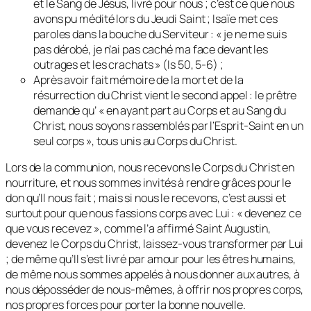
et le Sang de Jésus, livré pour nous ; c’est ce que nous
avons pu médité lors du Jeudi Saint ; Isaïe met ces
paroles dans la bouche du Serviteur : « je ne me suis
pas dérobé, je n’ai pas caché ma face devant les
outrages et les crachats » (Is 50, 5-6) ;
Après avoir fait mémoire de la mort et de la
résurrection du Christ vient le second appel : le prêtre
demande qu’ « en ayant part au Corps et au Sang du
Christ, nous soyons rassemblés par l’Esprit-Saint en un
seul corps », tous unis au Corps du Christ.
Lors de la communion, nous recevons le Corps du Christ en
nourriture, et nous sommes invités à rendre grâces pour le
don qu’Il nous fait ; mais si nous le recevons, c’est aussi et
surtout pour que nous fassions corps avec Lui : « devenez ce
que vous recevez », comme l’a affirmé Saint Augustin,
devenez le Corps du Christ, laissez-vous transformer par Lui
; de même qu’Il s’est livré par amour pour les êtres humains,
de même nous sommes appelés à nous donner aux autres, à
nous déposséder de nous-mêmes, à offrir nos propres corps,
nos propres forces pour porter la bonne nouvelle.