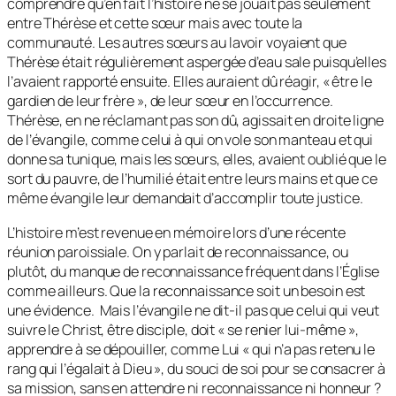
comprendre qu’en fait l’histoire ne se jouait pas seulement
entre Thérèse et cette sœur mais avec toute la
communauté. Les autres sœurs au lavoir voyaient que
Thérèse était régulièrement aspergée d’eau sale puisqu’elles
l’avaient rapporté ensuite. Elles auraient dû réagir, «
être le
gardien de leur frère
», de leur sœur en l’occurrence.
Thérèse, en ne réclamant pas son dû, agissait en droite ligne
de l’évangile, comme celui à qui on vole son manteau et qui
donne sa tunique, mais les sœurs, elles, avaient oublié que le
sort du pauvre, de l’humilié était entre leurs mains et que ce
même évangile leur demandait d’accomplir toute justice.
L’histoire m’est revenue en mémoire lors d’une récente
réunion paroissiale. On y parlait de reconnaissance, ou
plutôt, du manque de reconnaissance fréquent dans l’Église
comme ailleurs. Que la reconnaissance soit un besoin est
une évidence. Mais l’évangile ne dit-il pas que celui qui veut
suivre le Christ, être disciple, doit «
se renier lui-même
»,
apprendre à se dépouiller, comme Lui «
qui n’a pas retenu le
rang qui l’égalait à Dieu
», du souci de soi pour se consacrer à
sa mission, sans en attendre ni reconnaissance ni honneur ?