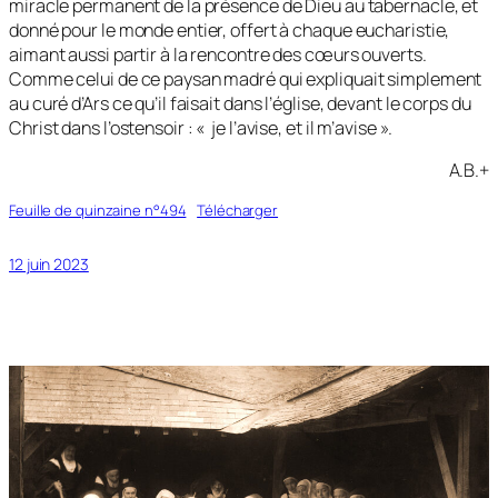
miracle permanent de la présence de Dieu au tabernacle, et
donné pour le monde entier, offert à chaque eucharistie,
aimant aussi partir à la rencontre des cœurs ouverts.
Comme celui de ce paysan madré qui expliquait simplement
au curé d’Ars ce qu’il faisait dans l’église, devant le corps du
Christ dans l’ostensoir : «
je l’avise, et il m’avise
».
A.B.+
Feuille de quinzaine n°494
Télécharger
12 juin 2023