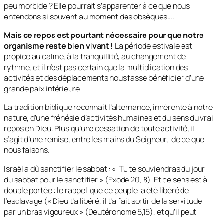
peu morbide ? Elle pourrait s’apparenter à ce que nous
entendons si souvent au moment des obsèques….
Mais ce repos est pourtant nécessaire pour que notre
organisme reste bien vivant !
La période estivale est
propice au calme, à la tranquillité, au changement de
rythme, et il n’est pas certain que la multiplication des
activités et des déplacements nous fasse bénéficier d’une
grande paix intérieure.
La tradition biblique reconnait l’alternance, inhérente à notre
nature, d’une frénésie d’activités humaines et du sens du vrai
repos en Dieu. Plus qu’une cessation de toute activité, il
s’agit d’une remise, entre les mains du Seigneur, de ce que
nous faisons.
Israël a dû sanctifier le sabbat : «
Tu te souviendras du jour
du sabbat pour le sanctifier
» (Exode 20, 8). Et ce sens est à
double portée : le rappel que ce peuple a été libéré de
l’esclavage («
Dieu t’a libéré, il t’a fait sortir de la servitude
par un bras vigoureux
» (Deutéronome 5,15), et qu’il peut