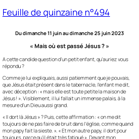
Feuille de quinzaine n°494
Du dimanche 11 juin au dimanche 25 juin 2023
«
Mais où est passé Jésus ?
»
A cette candide question d’un petit enfant, qu’auriez vous
répondu ?
Comme je lui expliquais, aussi patiemment que je pouvais,
que Jésus était présent dans le tabernacle, l’enfant me dit,
avec déception : «
mais elle est toute petite la maison de
Jésus !
». Visiblement, il lui fallait un immense palais, à la
mesure d’un Dieu aussi grand.
« Il dort là Jésus
» ? Puis, cette affirmation : «
on me dit
toujours de ne pas faire de bruit dans l’église, comme quand
mon papy fait la sieste.
». «
Et mon autre papy, il dort pour
toujours, parce qu’il était très fatigué ».
Devant mon