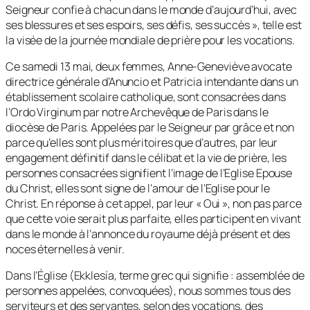
Seigneur confie à chacun dans le monde d’aujourd’hui, avec
ses blessures et ses espoirs, ses défis, ses succès
», telle est
la visée de la journée mondiale de prière pour les vocations.
Ce samedi 13 mai, deux femmes, Anne-Geneviève avocate
directrice générale d’Anuncio et Patricia intendante dans un
établissement scolaire catholique, sont consacrées dans
l’Ordo Virginum par notre Archevêque de Paris dans le
diocèse de Paris. Appelées par le Seigneur par grâce et non
parce qu’elles sont plus méritoires que d’autres, par leur
engagement définitif dans le célibat et la vie de prière, les
personnes consacrées signifient l’image de l’Eglise Epouse
du Christ, elles sont signe de l’amour de l’Eglise pour le
Christ. En réponse à cet appel, par leur « Oui », non pas parce
que cette voie serait plus parfaite, elles participent en vivant
dans le monde à l’annonce du royaume déjà présent et des
noces éternelles à venir.
Dans l’Église (
Ekklesía
, terme grec qui signifie :
assemblée de
personnes appelées, convoquées)
, nous sommes tous des
serviteurs et des servantes, selon des vocations, des