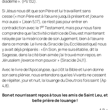
diadème
». (Ps 132).
Si Jésus nous dit que son Père et lui travaillent sans
cesse («
mon Père est à l’œuvre jusqu’à présent et j’oeuvre
moi aussi
» (Jean 5,17), ce n’est pas pour entrer en
er
contradiction avec le 1
Testament, mais pour nous faire
comprendre que l’activité créatrice de Dieu est maintenant
relayée par la miséricorde de son Jugement, bien à l’œuvre
dans ce monde. Le livre du Siracide (ou Ecclésiastique) nous
y avait déjà préparés : «
En Sion, je me suis établie, dit la
Sagesse, dans la cité bien aimée j’ai trouvé mon repos, en
Jérusalem j’exerce mon pouvoir
» (Siracide 24,11).
Avec le livre de l’Apocalypse, qui clôt la Bible et lui en donne
son sens plénier, nous entendons
que
les Vivants ne cessent
de répéter, jour et nuit, la louange du Dieu trois fois saint (Ap
4,8).
Bon et nourrissant repos à tous les amis de Saint Leu, et
belle prière de louange !
A.B.+