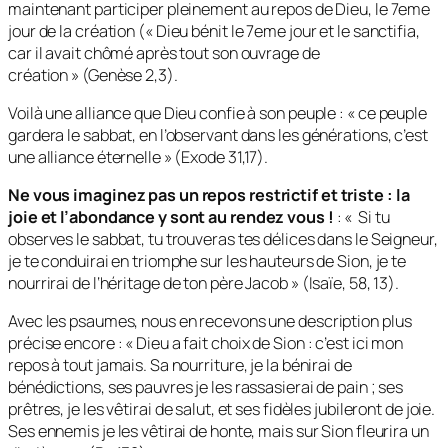
maintenant participer pleinement au repos de Dieu, le 7eme
jour de la création («
Dieu bénit le 7eme jour et le sanctifia,
car il avait chômé après tout son ouvrage de
création
» (Genèse 2,3).
Voilà une alliance que Dieu confie à son peuple : «
ce peuple
gardera le sabbat, en l’observant dans les générations, c’est
une alliance éternelle » (
Exode 31,17).
Ne vous imaginez pas un repos restrictif et triste : la
joie et l’abondance y sont au rendez vous !
:
« Si tu
observes le sabbat, tu trouveras tes délices dans le Seigneur,
je te conduirai en triomphe sur les hauteurs de Sion, je te
nourrirai de l‘héritage de ton père Jacob
» (Isaïe, 58, 13).
Avec les psaumes, nous en recevons une description plus
précise encore : «
Dieu a fait choix de Sion : c’est ici mon
repos à tout jamais. Sa nourriture, je la bénirai de
bénédictions, ses pauvres je les rassasierai de pain ; ses
prêtres, je les vêtirai de salut, et ses fidèles jubileront de joie.
Ses ennemis je les vêtirai de honte, mais sur Sion fleurira un