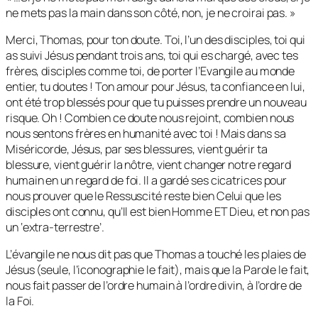
ne mets pas la main dans son côté, non, je ne croirai pas. »
Merci, Thomas, pour ton doute. Toi, l’un des disciples, toi qui
as suivi Jésus pendant trois ans, toi qui es chargé, avec tes
frères, disciples comme toi, de porter l’Evangile au monde
entier, tu doutes ! Ton amour pour Jésus, ta confiance en lui,
ont été trop blessés pour que tu puisses prendre un nouveau
risque. Oh ! Combien ce doute nous rejoint, combien nous
nous sentons frères en humanité avec toi ! Mais dans sa
Miséricorde, Jésus, par ses blessures, vient guérir ta
blessure, vient guérir la nôtre, vient changer notre regard
humain en un regard de foi. Il a gardé ses cicatrices pour
nous prouver que le Ressuscité reste bien Celui que les
disciples ont connu, qu’Il est bien Homme ET Dieu, et non pas
un ‘extra-terrestre’.
L’évangile ne nous dit pas que Thomas a touché les plaies de
Jésus (seule, l’iconographie le fait), mais que la Parole le fait,
nous fait passer de l’ordre humain à l’ordre divin, à l’ordre de
la Foi.