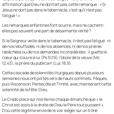
affirmation que Dieu ne dormait pas, cette remarque : «
Si
Jésus ne dort pas dans le tabernacle, c’est qu’il n’est pas
fatigué !
».
Les remarques enfantines font sourire, mais ne cachent-
elles pas souvent une part de désarmante vérité ?
Si le Seigneur veille dans le tabernacle, il n’est pas fatigué : ni
de nos rebuffades, ni de nos absences, ni de nos prières
rabâchées ou de nos demandes inconsidérées : il guette le
cœur qui s’ouvre à lui (Ps 51,19), l’obole de la veuve (Mc
12,43), la prière du publicain (Luc 18,9).
Cette cascade de solennités liturgiques depuis plusieurs
semaines nous ont portés vers de hauts sommets. Pâques,
puis l’Ascension, Pentecôte et Trinité, avec maintenant cette
solennité de la Fête-Dieu.
Le Credo place sur nos lèvres chaque dimanche que «
le
Christ est assis à la droite de Dieu le Père tout puissant
».
D’où cette légitime envie de le voir siéger sur un trône