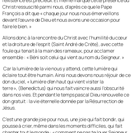
l’existence est précieux. Et même marque cette présence du
Christ ressuscité parmi nous, d’après ce que le Pape
François a dit que «
chaque jour nous nous émerveillons
devant l’œuvre de Dieu et nous avons une occasion pour
faire le bien
. »
Allons donc à la rencontre du Christ avec
l’humilité du cœur
et la droiture de l’esprit
(Saint André de Crète), avec cette
foule qui tenait à la main des rameaux, pour acclamer
ensemble : « Béni soit celui qui vient au nom du Seigneur. »
Car la lumière de la vie nous y attend, cette lumière qui
éclaire tout être humain. Ainsi nous devons nous réjouir de ce
don du ciel,
« lumière d’en haut qui vient visiter la
terre »,
(Benedictus) qui nous fait vaincre aussi l’obscurité
dans nos vies. Et pendant le temps pascal Dieu renouvelle ce
don gratuit : la vie éternelle donnée par la Résurrection de
Jésus.
C’est une grande joie pour nous, une joie qui fait bondir, qui
pousse à crier, même dans les moments difficiles, qui fait
chanter tout le monde : «
comment ne pas te louer Seigneur