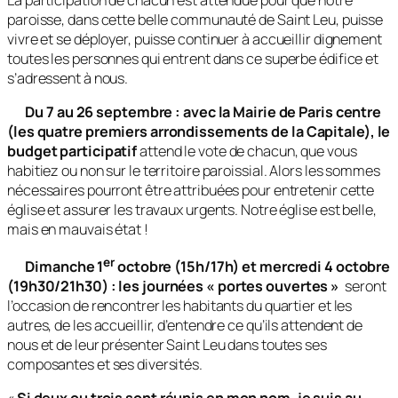
paroisse, dans cette belle communauté de Saint Leu, puisse
vivre et se déployer, puisse continuer à accueillir dignement
toutes les personnes qui entrent dans ce superbe édifice et
s’adressent à nous.
Du 7 au 26 septembre : avec la Mairie de Paris centre
(les quatre premiers arrondissements de la Capitale), le
budget participatif
attend le vote de chacun, que vous
habitiez ou non sur le territoire paroissial. Alors les sommes
nécessaires pourront être attribuées pour entretenir cette
église et assurer les travaux urgents. Notre église est belle,
mais en mauvais état !
er
Dimanche 1
octobre (15h/17h) et mercredi 4 octobre
(19h30/21h30) : les journées « portes ouvertes »
seront
l’occasion de rencontrer les habitants du quartier et les
autres, de les accueillir, d’entendre ce qu’ils attendent de
nous et de leur présenter Saint Leu dans toutes ses
composantes et ses diversités.
«
Si deux ou trois sont réunis en mon nom, je suis au