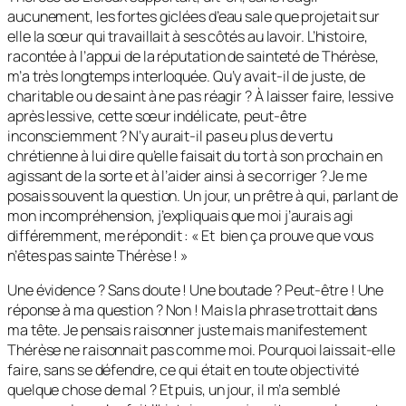
aucunement, les fortes giclées d’eau sale que projetait sur
elle la sœur qui travaillait à ses côtés au lavoir. L’histoire,
racontée à l’appui de la réputation de sainteté de Thérèse,
m’a très longtemps interloquée. Qu’y avait-il de juste, de
charitable ou de saint à ne pas réagir ? À laisser faire, lessive
après lessive, cette sœur indélicate, peut-être
inconsciemment ? N’y aurait-il pas eu plus de vertu
chrétienne à lui dire qu’elle faisait du tort à son prochain en
agissant de la sorte et à l’aider ainsi à se corriger ? Je me
posais souvent la question. Un jour, un prêtre à qui, parlant de
mon incompréhension, j’expliquais que moi j’aurais agi
différemment, me répondit : «
Et bien ça prouve que vous
n’êtes pas sainte Thérèse !
»
Une évidence ? Sans doute ! Une boutade ? Peut-être ! Une
réponse à ma question ? Non ! Mais la phrase trottait dans
ma tête. Je pensais raisonner juste mais manifestement
Thérèse ne raisonnait pas comme moi. Pourquoi laissait-elle
faire, sans se défendre, ce qui était en toute objectivité
quelque chose de mal ? Et puis, un jour, il m’a semblé