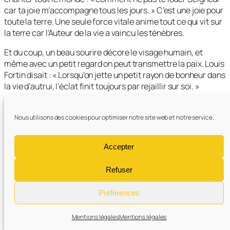
car ta joie m’accompagne tous les jours
. » C’est une joie pour
toute la terre. Une seule force vitale anime tout ce qui vit sur
la terre car l’Auteur de la vie a vaincu les ténèbres.
Et du coup, un beau sourire décore le visage humain, et
même avec un petit regard on peut transmettre la paix. Louis
Fortin disait
: « Lorsqu’on jette un petit rayon de bonheur dans
la vie d’autrui, l’éclat finit toujours par rejaillir sur soi. »
Désormais, c’est à nous de répandre autour de nous cette
lumière du Christ. On dit souvent quand «
il y a du soleil dans
Nous utilisons des cookies pour optimiser notre site web et notre service.
le cœur, il fait beau partout ailleurs
». Alors, tous ceux qui se
laissent guider par la vraie Lumière rayonnent dans leurs vies
Accepter
l’éclat de la beauté, comme ces oiseaux qui chantent le
matin ou certaines branches qui fleurissent en ce moment.
Refuser
L’
Alléluia
, nous le chantons tout au long de notre parcours
terrestre. Cet
Alléluia
des gens heureux, l’
Alléluia
des gens
Préférences
victorieux, l’
Alléluia
des gens qui osent prendre une décision
dans la vie comme
l’arbre qui change ses feuilles et non ses
Mentions légales
Mentions légales
racines,
disait Victor HUGO.