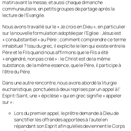
matin avant la messe, et aussi chaque dimanche
communautaire, en petits groupes de partage après la
lecture de l’Evangile.
Nous avons travaillé sur le « Je crois en Dieu », en particulier
sur la nouvelle formulation adoptée par l’Eglise : Jésus est
« consubstantiel » au Père ; comment comprendre ce terme
inhabituel ? Issu du grec, il explicite le lien qui existe entre le
Père et le Fils quand nous affirmons que le Fils a été
« engendré, non pas créé » : le Christ est de la même
substance, de la même essence, que le Père, il participe à
l’être du Père.
Dans une autre rencontre, nous avons abordé la liturgie
eucharistique, ponctuées à deux reprises par un appel à l’
Esprit-Saint, une « épiclèse » qui en grec signifie « appeler
sur » :
Lors du premier appel, le prêtre demande à Dieu de
sanctifier les offrandes apportées à l’autel en
répandant son Esprit afin qu’elles deviennent le Corps