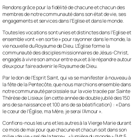
Rendons grâce pour la fidélité de chacune et chacun des
membres de notre communauté dans son état de vie, ses
engagements et services dans l’Eglise et dans le monde.
Toutes les vocations sont unies et distinctes dans l’Eglise et
ensemble vont « en sortie » pour rayonner dans le monde, la
vie nouvelle du Royaume de Dieu. L’Église forme la
communauté des disciples missionnaires de Jésus-Christ,
engagés à vivre son amour entre eux et à le répandre autour
d’eux pour faire advenir le Royaume de Dieu.
Par le don de l’Esprit Saint, qui va se manifester à nouveau à
la fête de la Pentecôte, que nous marchions ensemble dans
notre communauté paroissiale sur la voie tracée par Sainte
Thérèse de Lisieux (en cette année de double jubilé des 150
ans de sa naissance et 100 ans de sa béatification) : «
Dans
le cœur de l’Église, ma Mère, je serai l’Amour
».
Confions-nous les uns et les autres à la Vierge Marie durant
ce mois de mai pour que chacune et chacun soit dans son
milieu de vie «
sel de la terre
« , «
lumière du monde
» (
Mt
5,