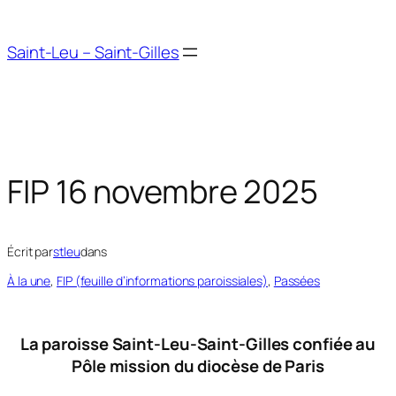
Aller
au
Saint-Leu – Saint-Gilles
contenu
FIP 16 novembre 2025
Écrit par
stleu
dans
À la une
, 
FIP (feuille d’informations paroissiales)
, 
Passées
La paroisse Saint-Leu-Saint-Gilles confiée au
Pôle mission du diocèse de Paris