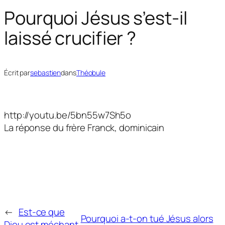
Pourquoi Jésus s’est-il
laissé crucifier ?
Écrit par
sebastien
dans
Théobule
http://youtu.be/5bn55w7Sh5o
La réponse du frère Franck, dominicain
←
Est-ce que
Pourquoi a-t-on tué Jésus alors
Dieu est méchant