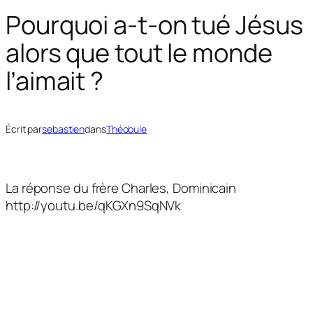
Pourquoi a-t-on tué Jésus
alors que tout le monde
l’aimait ?
Écrit par
sebastien
dans
Théobule
La réponse du frère Charles, Dominicain
http://youtu.be/qKGXn9SqNVk