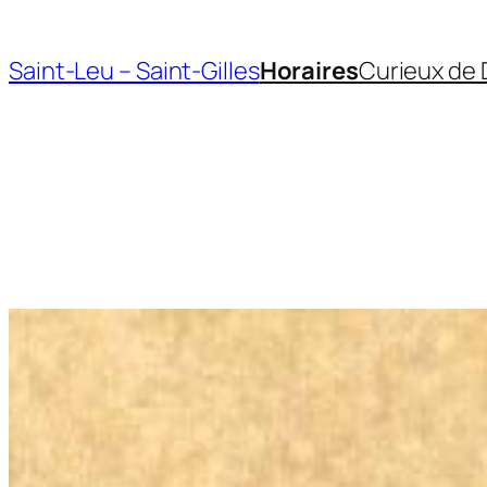
Aller
au
Saint-Leu – Saint-Gilles
Horaires
Curieux de 
contenu