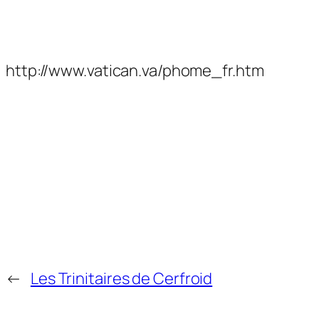
http://www.vatican.va/phome_fr.htm
←
Les Trinitaires de Cerfroid