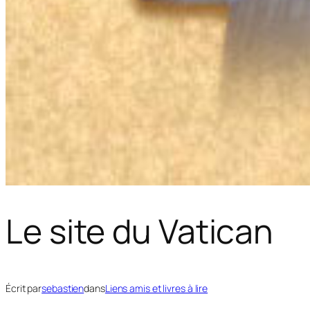
Le site du Vatican
Écrit par
sebastien
dans
Liens amis et livres à lire