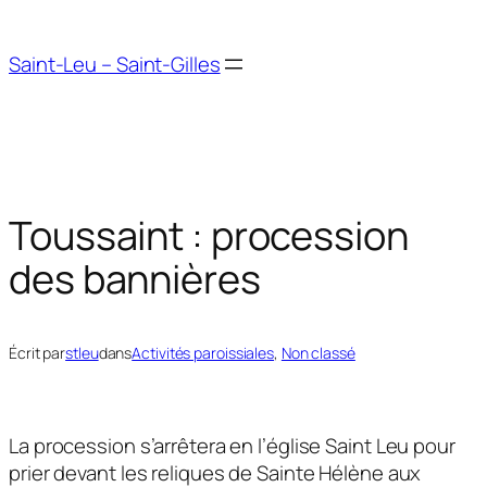
Aller
au
Saint-Leu – Saint-Gilles
contenu
Toussaint : procession
des bannières
Écrit par
stleu
dans
Activités paroissiales
, 
Non classé
La procession s’arrêtera en l’église Saint Leu pour
prier devant les reliques de Sainte Hélène aux