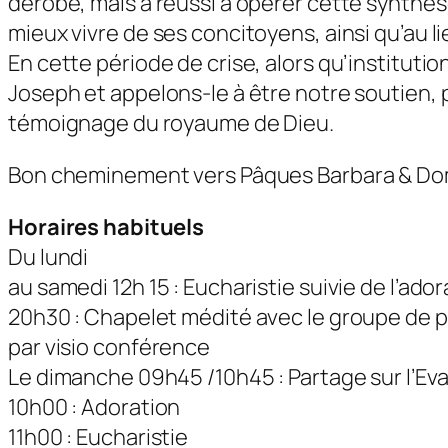
dérobé, mais a réussi à opérer cette synthèse
mieux vivre de ses concitoyens, ainsi qu’au li
En cette période de crise, alors qu’instituti
Joseph et appelons-le à être notre soutien,
témoignage du royaume de Dieu.
Bon cheminement vers Pâques Barbara & Do
Horaires habituels
Du lundi
au samedi 12h 15 : Eucharistie suivie de l’ad
20h30 : Chapelet médité avec le groupe de 
par visio conférence
Le dimanche 09h45 /10h45 : Partage sur l’Eva
10h00 : Adoration
11h00 : Eucharistie