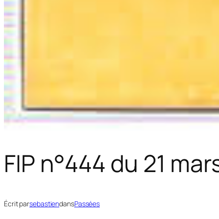
FIP n°444 du 21 mars
Écrit par
sebastien
dans
Passées