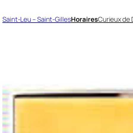
Aller
au
Saint-Leu – Saint-Gilles
Horaires
Curieux de 
contenu