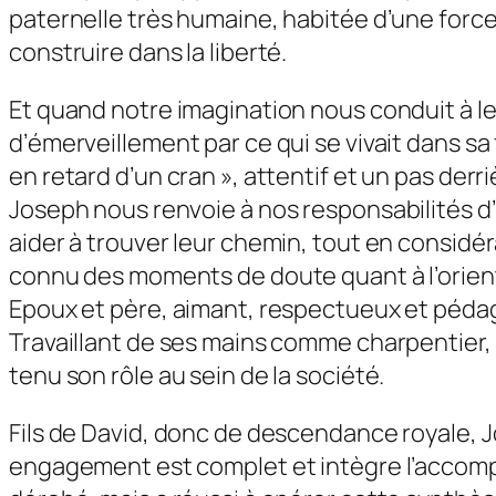
paternelle très humaine, habitée d’une force 
construire dans la liberté.
Et quand notre imagination nous conduit à le 
d’émerveillement par ce qui se vivait dans sa 
en retard d’un cran », attentif et un pas derr
Joseph nous renvoie à nos responsabilités d’
aider à trouver leur chemin, tout en considér
connu des moments de doute quant à l’orienta
Epoux et père, aimant, respectueux et péda
Travaillant de ses mains comme charpentier, i
tenu son rôle au sein de la société.
Fils de David, donc de descendance royale, Jo
engagement est complet et intègre l’accomplis