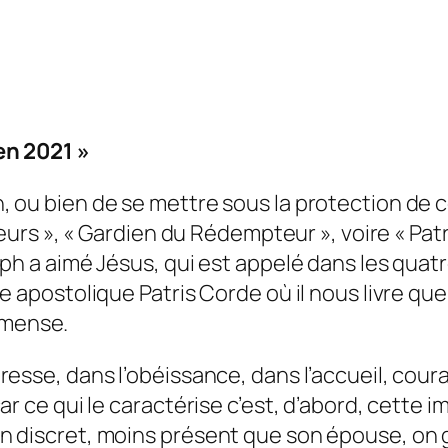
en 2021 »
ou bien de se mettre sous la protection de cel
leurs », « Gardien du Rédempteur », voire « Pat
h a aimé Jésus, qui est appelé dans les quatre 
re apostolique Patris Corde où il nous livre q
mmense.
sse, dans l’obéissance, dans l’accueil, courage
r ce qui le caractérise c’est, d’abord, cette i
n discret, moins présent que son épouse, on 