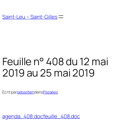
Aller
au
Saint-Leu – Saint-Gilles
contenu
Feuille n° 408 du 12 mai
2019 au 25 mai 2019
Écrit par
sebastien
dans
Passées
agenda_408.doc
feuille_408.doc