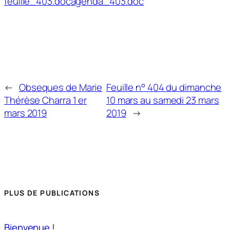
feuille_403.doc
agenda_403.doc
←
Obseques de Marie
Feuille n° 404 du dimanche
Thérèse Charra 1 er
10 mars au samedi 23 mars
mars 2019
2019
→
PLUS DE PUBLICATIONS
Bienvenue !