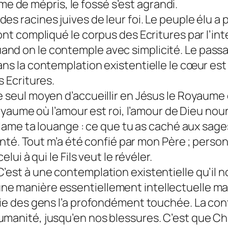
 de mépris, le fossé s’est agrandi.
es racines juives de leur foi. Le peuple élu a
ont compliqué le corpus des Ecritures par l’in
nd on le contemple avec simplicité. Le passag
ans la contemplation existentielle le cœur es
s Ecritures.
 le seul moyen d’accueillir en Jésus le Roya
 Royaume où l’amour est roi, l’amour de Dieu nou
oclame ta louange : ce que tu as caché aux sages
bonté. Tout m’a été confié par mon Père ; person
lui à qui le Fils veut le révéler.
’est à une contemplation existentielle qu’il no
ne manière essentiellement intellectuelle ma
 vie des gens l’a profondément touchée. La co
umanité, jusqu’en nos blessures. C’est que Chr