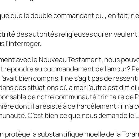
que que le double commandant qui, en fait, n’
lité des autorités religieuses qui en veulent à 
 l’interroger.
stament avec le Nouveau Testament, nous pou
nt répondre au commandement de l’amour? Peu
vait bien compris. Il ne s’agit pas de ressenti
ns des situations où aimer l’autre est diffici
onsable de notre communauté trinitaire de Par
manière dont il a résisté à ce harcèlement : il n
unauté. C’est bien ce que nous demande le Lév
rotège la substantifique moelle de la Torah, c