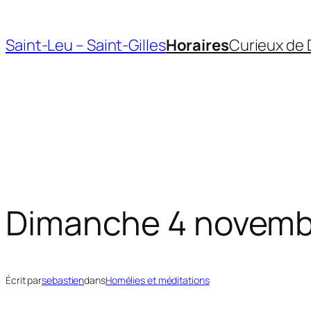
Aller
au
Saint-Leu – Saint-Gilles
Horaires
Curieux de 
contenu
Dimanche 4 novemb
Écrit par
sebastien
dans
Homélies et méditations