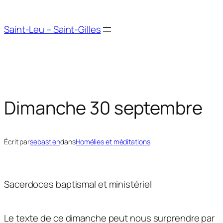
Aller
au
Saint-Leu – Saint-Gilles
contenu
Dimanche 30 septembre
Écrit par
sebastien
dans
Homélies et méditations
Sacerdoces baptismal et ministériel
Le texte de ce dimanche peut nous surprendre par