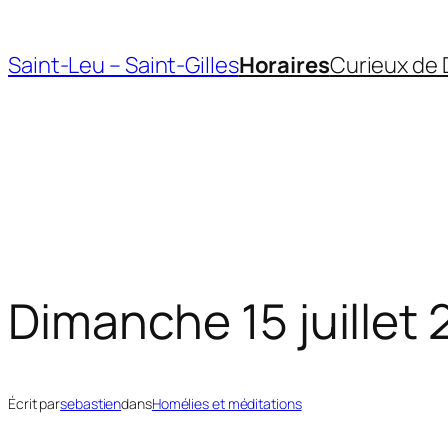
Aller
au
Saint-Leu – Saint-Gilles
Horaires
Curieux de 
contenu
Dimanche 15 juillet 
Écrit par
sebastien
dans
Homélies et méditations