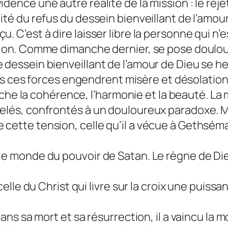
dence une autre réalité de la mission : le reje
lité du refus du dessein bienveillant de l’amou
. C’est à dire laisser libre la personne qui n’e
ission. Comme dimanche dernier, se pose doulo
 dessein bienveillant de l’amour de Dieu se he
 ces forces engendrent misère et désolation
 la cohérence, l’harmonie et la beauté. La m
telés, confrontés à un douloureux paradoxe. Ma
 cette tension, celle qu’il a vécue à Gethséma
 le monde du pouvoir de Satan. Le règne de Di
 celle du Christ qui livre sur la croix une puis
dans sa mort et sa résurrection, il a vaincu la m