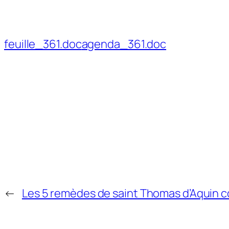
feuille_361.doc
agenda_361.doc
←
Les 5 remèdes de saint Thomas d’Aquin co