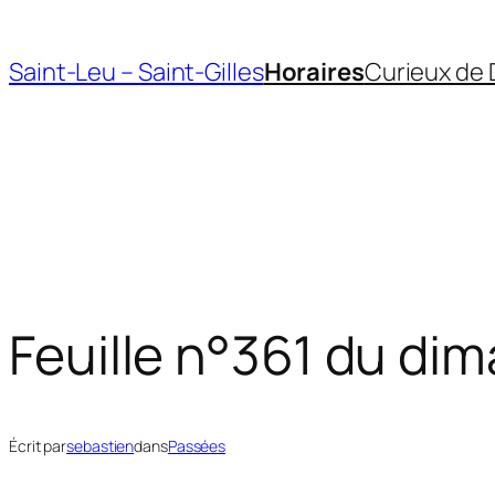
Aller
au
Saint-Leu – Saint-Gilles
Horaires
Curieux de 
contenu
Feuille n°361 du di
Écrit par
sebastien
dans
Passées