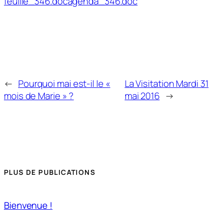
feuille_346.doc
agenda_346.doc
←
Pourquoi mai est-il le «
La Visitation Mardi 31
mois de Marie » ?
mai 2016
→
PLUS DE PUBLICATIONS
Bienvenue !