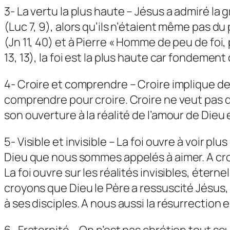
3- La vertu la plus haute – Jésus a admiré la
(Luc 7, 9), alors qu’ils n’étaient même pas du 
(Jn 11, 40) et à Pierre « Homme de peu de foi, 
13, 13), la foi est la plus haute car fondement
4- Croire et comprendre – Croire implique de f
comprendre pour croire. Croire ne veut pas d
son ouverture à la réalité de l’amour de Dieu 
5- Visible et invisible – La foi ouvre à voir
Dieu que nous sommes appelés à aimer. A cro
La foi ouvre sur les réalités invisibles, éter
croyons que Dieu le Père a ressuscité Jésus, 
à ses disciples. A nous aussi la résurrection 