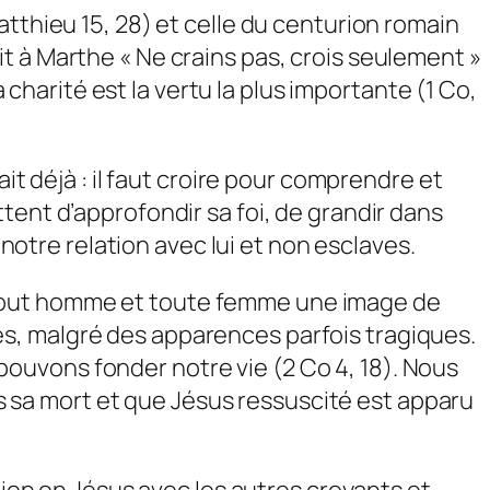
atthieu 15, 28) et celle du centurion romain
 dit à Marthe « Ne crains pas, crois seulement »
a charité est la vertu la plus importante (1 Co,
it déjà : il faut croire pour comprendre et
tent d’approfondir sa foi, de grandir dans
 notre relation avec lui et non esclaves.
ans tout homme et toute femme une image de
s, malgré des apparences parfois tragiques.
s pouvons fonder notre vie (2 Co 4, 18). Nous
rès sa mort et que Jésus ressuscité est apparu