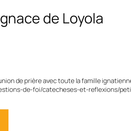
t Ignace de Loyola
n union de prière avec toute la famille ignatien
uestions-de-foi/catecheses-et-reflexions/peti