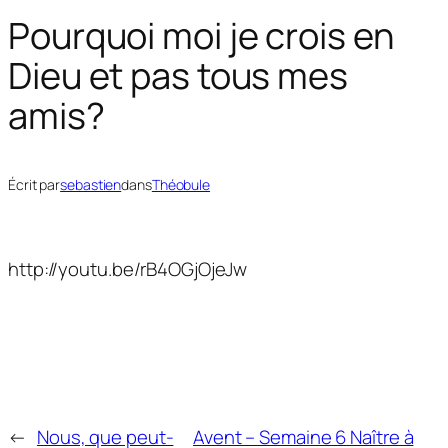
Pourquoi moi je crois en
Dieu et pas tous mes
amis?
Écrit par
sebastien
dans
Théobule
http://youtu.be/rB4OGjOjeJw
←
Nous, que peut-
Avent – Semaine 6 Naître à