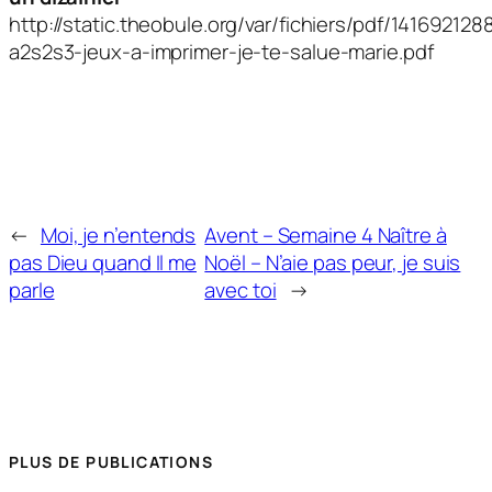
http://static.theobule.org/var/fichiers/pdf/141692128
a2s2s3-jeux-a-imprimer-je-te-salue-marie.pdf
←
Moi, je n’entends
Avent – Semaine 4 Naître à
pas Dieu quand Il me
Noël – N’aie pas peur, je suis
parle
avec toi
→
PLUS DE PUBLICATIONS