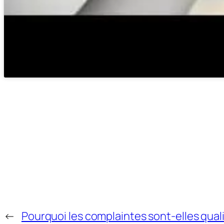
←
Pourquoi les complaintes sont-elles quali