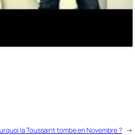
urquoi la Toussaint tombe en Novembre ?
→