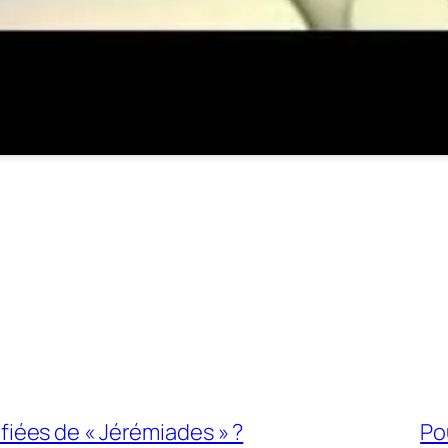
fiées de « Jérémiades » ?
Po