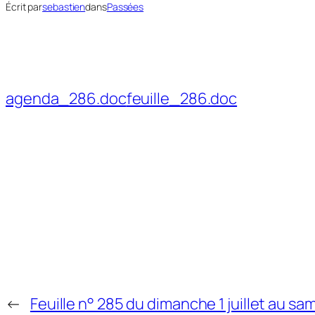
Écrit par
sebastien
dans
Passées
agenda_286.doc
feuille_286.doc
←
Feuille n° 285 du dimanche 1 juillet au s