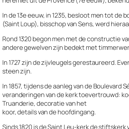
heremiet uit de Provence (7e eeuw), bekend 
In de 13e eeuw, in 1235, besloot men tot de b
(Saint Loup), bisschop van Sens, werd hieraa
Rond 1320 begon men met de constructie van
andere gewelven zijn bedekt met timmerwerk
In 1727 zijn de zijvleugels gerestaureerd. E
steen zijn.
In 1857, tijdens de aanleg van de Boulevard 
veranderingen van de kerk toevertrouwd: koo
Truanderie, decoratie van het
koor, details van de hoofdingang.
Sinds 1820 is de Saint Leu-kerk de stiftsker