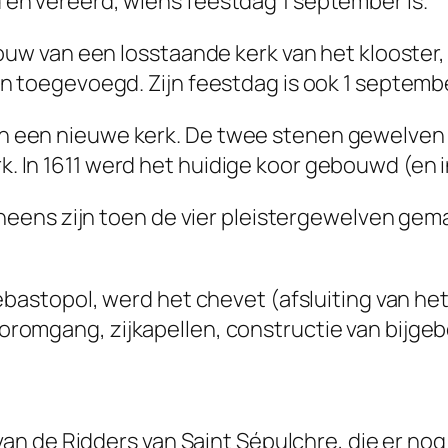
en vereerd, wiens feestdag 1 september is.
ouw van een losstaande kerk van het klooster,
n toegevoegd. Zijn feestdag is ook 1 septembe
 een nieuwe kerk. De twee stenen gewelven m
. In 1611 werd het huidige koor gebouwd (en
veneens zijn toen de vier pleistergewelven ge
Sébastopol, werd het chevet (afsluiting van he
romgang, zijkapellen, constructie van bijgeb
k van de Ridders van Saint Sépulchre, die er 