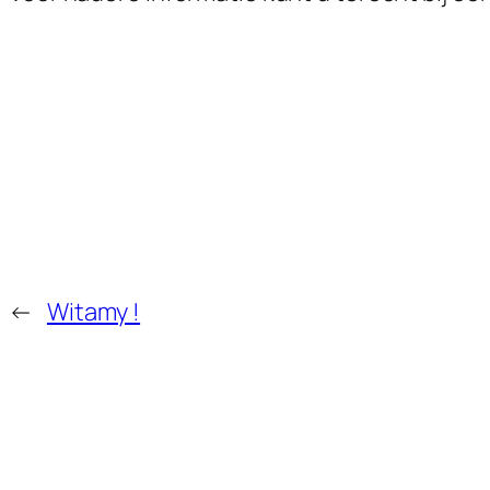
←
Witamy !