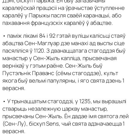
Дэні, біскуп Парыжа. Ён быў запазычаны
каралеўскай працэсіі на ўрачыстае ўступленне
каралёў у Парыжы пасля сваёй каранацыі, або
пахавання французскіх каралёў ў абацтве.
• паміж лікамі 84 і 92 гэтай вуліцы калісьці стаяў
абацтва Сен-Маглуар дзе манахі ад выспы сіце
пасяліліся ў 1120. З дванаццатага стагоддзя быў
манастыр у Сен-Жыль капліца, прысвечаная
вернікаў у гэтым раёне. Сен-Жыль быў
Пустэльнік Праванс (сёмы стагоддзе), культ
якога быў вельмі папулярны, і яго свята дзень 1
верасня.
• У трынаццатым стагоддзі, у 1235, мы вырашылі
стварыць незалежную царкву манастыр,
прысвечаны Сен-Жыль. Ён дадае імя святога лей
(Сен-Лу), біскуп Sens, чый свята адзначаецца 1
верасня.