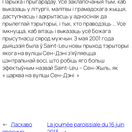
Парыжа і прыгарадаў. Усе заклапочаныя тым, каб
выказаць у літургіі, малітвы і грамадскага жыцця,
даступнасць і адкрытасць у адносінах да
прылеглай тэрыторыі, і тых, хто праводзіць … Усе
імкнуцца, каб вітаць і выказаць усё Божага
прысутнасці сярод мужчын. З мая 2001 года
дыяцэзія была ў Saint-Leu новы прыход тэрыторыі
якога на вуліцы Сен-Дэні з’яўляецца
цэнтральнай восі, што робіць яго больш
эфектыўным назвай Saint-Leu – Сен-Жыль, як
« царква на вуліцы Сен-Дэні »
←
Ласкаво
La journée paroissiale du 16 juin
просимо
2013
→