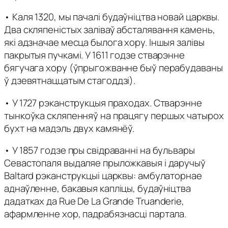
• Каля 1320, мы пачалі будаўніцтва новай царквы.
Два скляпеністых заліваў абсталявання камень,
які адзначае месца былога хору. Іншыя залівы
пакрытыя пучкамі. У 1611 годзе стварэнне
бягучага хору (ўпрыгожванне быў перабудаваны
ў дзевятнаццатым стагоддзі).
• У 1727 рэканструкцыя праходах. Стварэнне
тынкоўка скляпенняў на працягу першых чатырох
бухт на мадэль двух камянёў.
• У 1857 годзе пры свідраванні на бульвары
Севастопаля выдаляе прыложкавыя і даручыў
Baltard рэканструкцыі царквы: амбулаторнае
аднаўленне, бакавыя капліцы, будаўніцтва
дадатках да Rue De La Grande Truanderie,
афармленне хор, падрабязнасці партала.