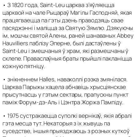
• З 1820 года, Saint-Leu царква з’яўляецца
царквой на чале Рыцараў Магілы Гасподняй, якая
працягваецца па гэты дзень праводзяць свае
пасяджэнні і маліцца за Святую Зямлю. Дзякуючы
ім, мошчы святой Алены, раней шанаваных Abbey
Hauvilliers паблізу Эперне, былі дастаўлены ў
Saint-Leu і змешчаныя ў храм, які размешчаны ў
склепе. Праваслаўныя браты прыйшлі пакланіцца
кожную пятніцу.
• знікненнем Halles, наваколлі рэзка змянілася.
Царква Парыжы хацела абнавіць хрысціянскае
прысутнасць у гэтым сектары, прапускны пункт
паміж Форум-дэ-Аль і Цэнтра Жоржа Пампіду.
• 1975 сустракаецца суполкі вернікаў, якія абралі
гэта месца тут. Некаторыя з іх жывуць па
суседстве, іншыя прыязджаюць з розных куткоў