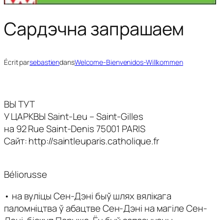
Сардэчна запрашаем
Écrit par
sebastien
dans
Welcome-Bienvenidos-Willkommen
ВЫ ТУТ
У ЦАРКВЫ Saint-Leu – Saint-Gilles
на 92 Rue Saint-Denis 75001 PARIS
Сайт: http://saintleuparis.catholique.fr
Béliorusse
• на вуліцы Сен-Дэні быў шлях вялікага
паломніцтва ў абацтве Сен-Дэні на магіле Сен-