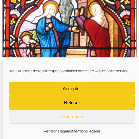
Nous utilisons des cookies pour optimiser notre site web et notre service.
Accepter
Refuser
Vitrail de St Jean-Baptiste (détail) La visitation
Préférences
Mentions légales
Mentions légales