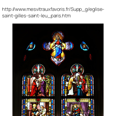
http://www.mesvitrauxfavoris.fr/Supp_g/eglise-
saint-gilles-saint-leu_paris.htm